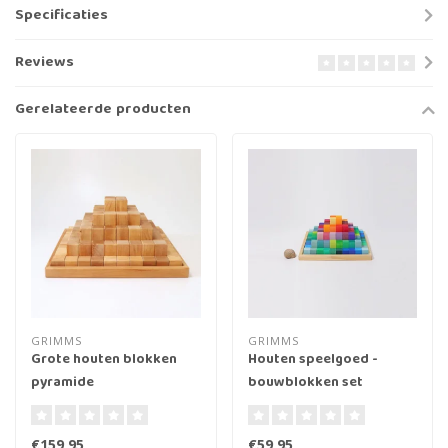
Specificaties
Reviews
Gerelateerde producten
GRIMMS
GRIMMS
Grote houten blokken
Houten speelgoed -
pyramide
bouwblokken set
stapelpiramide, klein
(small stepped pyramid)
€159,95
€59,95