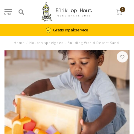
0
MENU
Gratis inpakservice
Home
/
Houten speelgoed - Building World Desert Sand