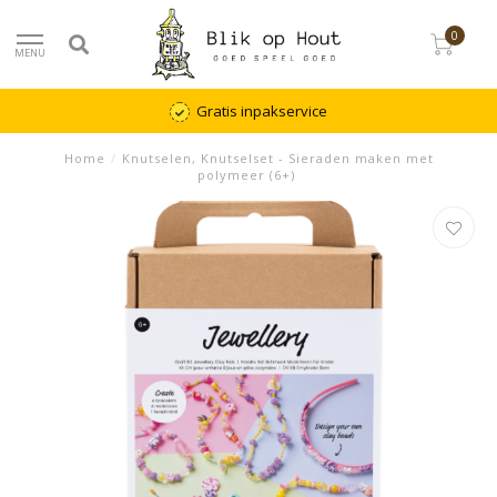
0
MENU
Gratis inpakservice
Home
/
Knutselen, Knutselset - Sieraden maken met
polymeer (6+)