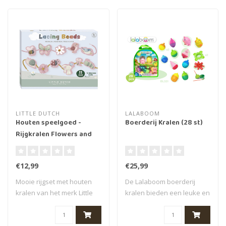
LITTLE DUTCH
LALABOOM
Houten speelgoed -
Boerderij Kralen (28 st)
Rijgkralen Flowers and
Butterflies, 3+
€12,99
€25,99
Mooie rijgset met houten
De Lalaboom boerderij
kralen van het merk Little
kralen bieden een leuke en
Dutch. O..
educatieve ..