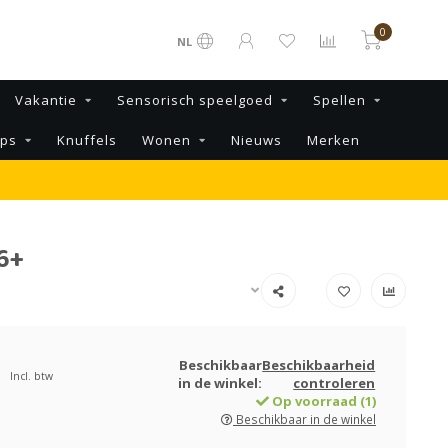
0
NL
Vakantie
Sensorisch speelgoed
Spellen
ips
Knuffels
Wonen
Nieuws
Merken
6+
Beschikbaar
Beschikbaarheid
Incl. btw
in de winkel:
controleren
Op voorraad (1)
Beschikbaar in de winkel