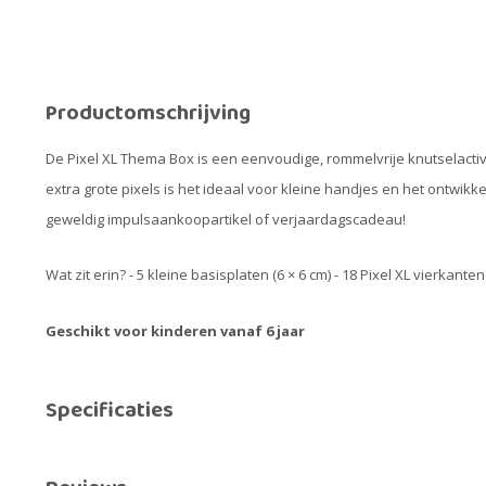
Productomschrijving
De Pixel XL Thema Box is een eenvoudige, rommelvrije knutselactiv
extra grote pixels is het ideaal voor kleine handjes en het ontwik
geweldig impulsaankoopartikel of verjaardagscadeau!
Wat zit erin? - 5 kleine basisplaten (6 × 6 cm) - 18 Pixel XL vierkant
Geschikt voor kinderen vanaf 6 jaar
Specificaties