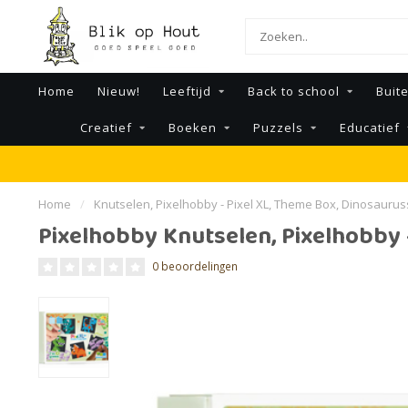
Home
Nieuw!
Leeftijd
Back to school
Buit
Creatief
Boeken
Puzzels
Educatief
Home
/
Knutselen, Pixelhobby - Pixel XL, Theme Box, Dinosaurus
Pixelhobby Knutselen, Pixelhobby 
0 beoordelingen