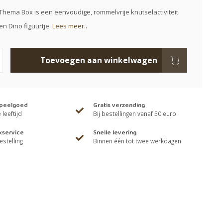
 Thema Box is een eenvoudige, rommelvrije knutselactiviteit.
en Dino figuurtje.
Lees meer..
Toevoegen aan winkelwagen
speelgoed
Gratis verzending
leeftijd
Bij bestellingen vanaf 50 euro
kservice
Snelle levering
estelling
Binnen één tot twee werkdagen