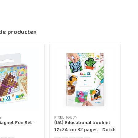
de producten
Y
PIXELHOBBY
PIX
Magnet Fun Set -
(UA) Educational booklet
Pix
17x24 cm 32 pages - Dutch
Axo
Pixel XL