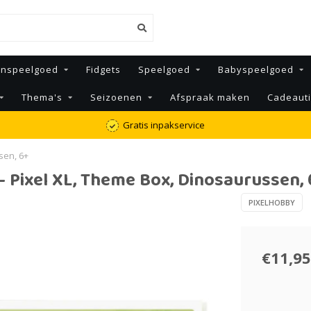
enspeelgoed
Fidgets
Speelgoed
Babyspeelgoed
Thema's
Seizoenen
Afspraak maken
Cadeaut
Gratis inpakservice
sen, 6+
- Pixel XL, Theme Box, Dinosaurussen, 
PIXELHOBBY
€11,95