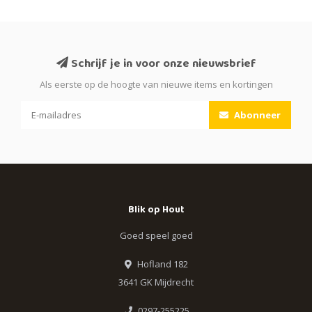
Schrijf je in voor onze nieuwsbrief
Als eerste op de hoogte van nieuwe items en kortingen
Abonneer
Blik op Hout
Goed speel goed
Hofland 182
3641 GK Mijdrecht
0297-255225