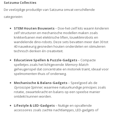
Satzuma Collecties
De veelzijdige productlijn van Satzuma omvat verschillende
categorieën:
STEM Houten Bouwsets
– Doe-het-zelf kits waarin kinderen
zelf structuren en mechanische modellen maken zoals
knikkerbanen met elektrische liften, touwklimrobots en
wandelende dino-robots. Deze sets bevatten meer dan 30 tot
40 nauwkeurig gesneden houten onderdelen en stimuleren
technisch denken én creativiteit.
Educatieve Spellen & Puzzle-Gadgets
– Compacte
spelletjes zoals het lichtgevende
Memory Match
-
geheugenspel dat concentratie en motoriek traint, ideaal voor
spelmomenten thuis of onderweg.
Mechanische & Balans-Gadgets
– Speelgoed als de
Gyroscope Spinner
, waarmee natuurkundige principes zoals
rotatie, zwaartekracht en balans op een speelse manier
ontdekt kunnen worden.
Lifestyle & LED-Gadgets
– Nuttige en opvallende
accessoires zoals zachte nachtlampjes, LED-gadgets of