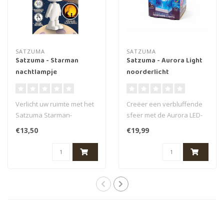
SATZUMA
SATZUMA
Satzuma - Starman
Satzuma - Aurora Light
nachtlampje
noorderlicht
Verlicht uw ruimte met het
Creëer een verbluffende
Satzuma Starman-
sfeer met de Aurora LED-
nachtlampje, dat een
lamp!
€13,50
€19,99
sereen zonsonder..
Met 16 betoverende
water..