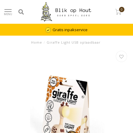
0
MENU
Gratis inpakservice
Home
/
Giraffe Light USB oplaadbaar