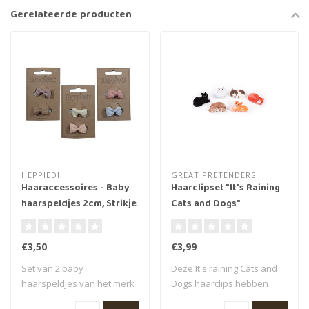
Gerelateerde producten
HEPPIEDI
GREAT PRETENDERS
Haaraccessoires - Baby
Haarclipset "It's Raining
haarspeldjes 2cm, Strikje
Cats and Dogs"
ribstof, assorti
€3,50
€3,99
Set van 2 baby
Deze It's raining Cats and
haarspeldjes van het merk
Dogs haarclips hebben
Heppiedi. Deze haar..
unieke ontw..