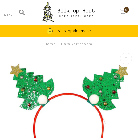
0
MENU
Gratis inpakservice
Home
/
Tiara kerstboom