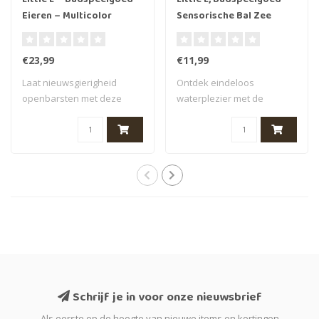
Little L – Badspeelgoed –
Little L, Badspeelgoed –
Eieren – Multicolor
Sensorische Bal Zee
€23,99
€11,99
Laat nieuwsgierigheid
Ontdek eindeloos
openbarsten met deze
waterplezier met de
vrolijke set bade..
sensorische badballen v..
Schrijf je in voor onze nieuwsbrief
Als eerste op de hoogte van nieuwe items en kortingen