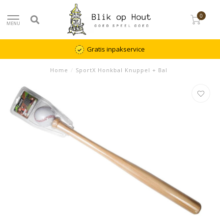
0
MENU
Gratis inpakservice
Home
/
SportX Honkbal Knuppel + Bal