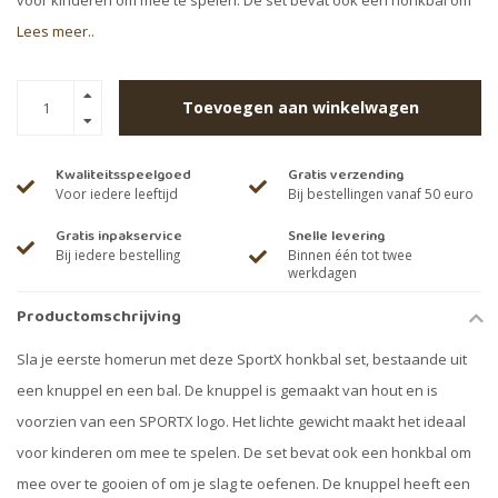
voor kinderen om mee te spelen. De set bevat ook een honkbal om
Lees meer..
Toevoegen aan winkelwagen
Kwaliteitsspeelgoed
Gratis verzending
Voor iedere leeftijd
Bij bestellingen vanaf 50 euro
Gratis inpakservice
Snelle levering
Bij iedere bestelling
Binnen één tot twee
werkdagen
Productomschrijving
Sla je eerste homerun met deze SportX honkbal set, bestaande uit
een knuppel en een bal. De knuppel is gemaakt van hout en is
voorzien van een SPORTX logo. Het lichte gewicht maakt het ideaal
voor kinderen om mee te spelen. De set bevat ook een honkbal om
mee over te gooien of om je slag te oefenen. De knuppel heeft een