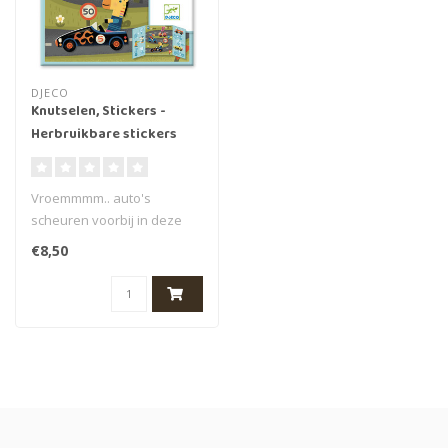
DJECO
Knutselen, Stickers -
Herbruikbare stickers
Auto's (18m+)
Vroemmmm.. auto's
scheuren voorbij in deze
stickers set voor de
€8,50
allerkleinsten v..