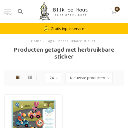
0
MENU
Gratis inpakservice
Home
/
Tags
/
herbruikbare sticker
Producten getagd met herbruikbare
sticker