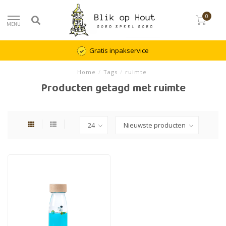
0
MENU
Gratis inpakservice
Home
/
Tags
/
ruimte
Producten getagd met ruimte