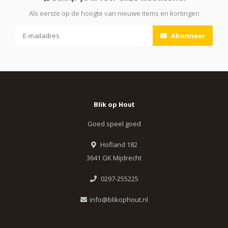
Als eerste op de hoogte van nieuwe items en kortingen
Abonneer
Blik op Hout
Goed speel goed
Hofland 182
3641 GK Mijdrecht
0297-255225
info@blikophout.nl