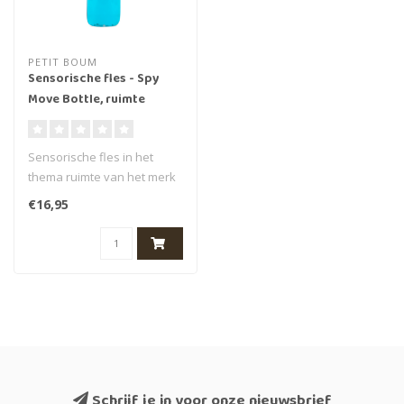
PETIT BOUM
Sensorische fles - Spy
Move Bottle, ruimte
(universe)
Sensorische fles in het
thema ruimte van het merk
Petit Boum. Deze speciale
€16,95
Move..
Schrijf je in voor onze nieuwsbrief