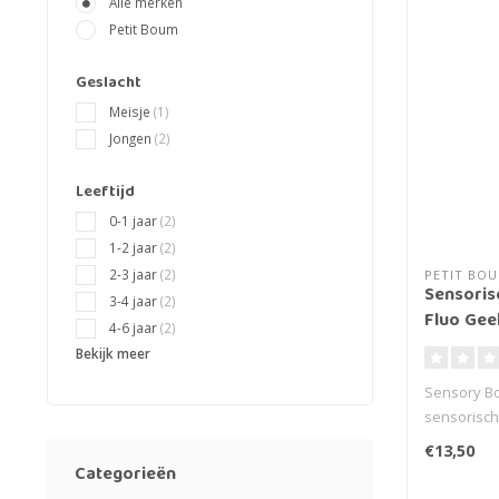
Alle merken
Petit Boum
Geslacht
Meisje
(1)
Jongen
(2)
Leeftijd
0-1 jaar
(2)
1-2 jaar
(2)
2-3 jaar
(2)
PETIT BO
Sensorisc
3-4 jaar
(2)
Fluo Gee
4-6 jaar
(2)
Bekijk meer
Sensory Bo
sensorische
€13,50
Categorieën