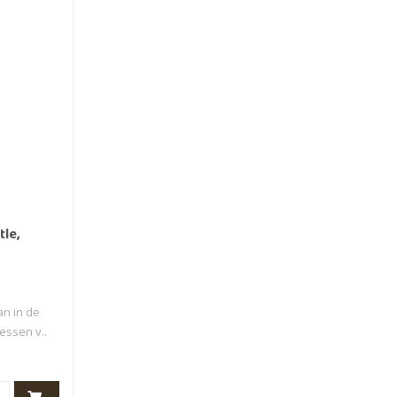
tle,
an in de
essen v..