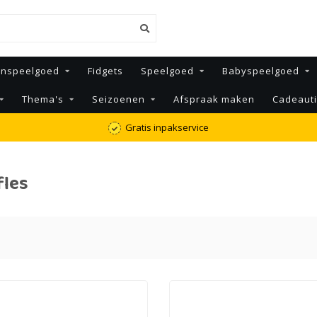
enspeelgoed
Fidgets
Speelgoed
Babyspeelgoed
Thema's
Seizoenen
Afspraak maken
Cadeaut
Gratis inpakservice
fles