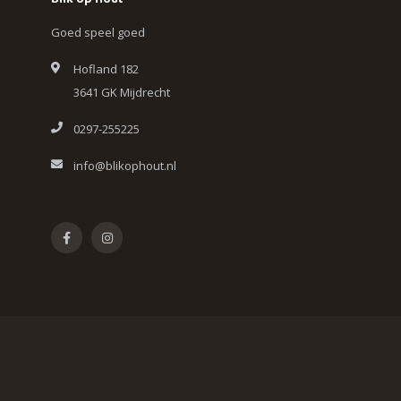
Blik op Hout
Goed speel goed
Hofland 182
3641 GK Mijdrecht
0297-255225
info@blikophout.nl