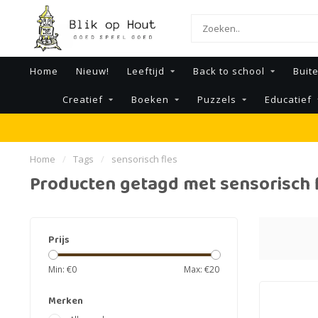
Home
Nieuw!
Leeftijd
Back to school
Buit
Creatief
Boeken
Puzzels
Educatief
Home
/
Tags
/
sensorisch fles
Producten getagd met sensorisch 
Prijs
Min: €
0
Max: €
20
Merken