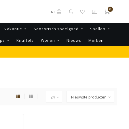
0
NL
Vakantie
Sensorisch speelgoed
Spellen
ips
Knuffels
Wonen
Nieuws
Merken