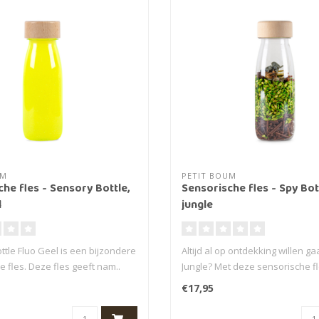
UM
PETIT BOUM
he fles - Sensory Bottle,
Sensorische fles - Spy Bot
l
jungle
ttle Fluo Geel is een bijzondere
Altijd al op ontdekking willen ga
 fles. Deze fles geeft nam..
Jungle? Met deze sensorische fl
€17,95