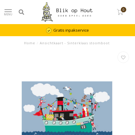
0
MENU
Gratis inpakservice
Home
/
Ansichtkaart - Sinterklaas stoomboot