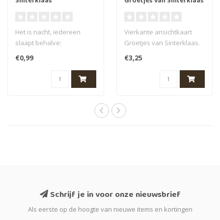
Sinterklaas
Groetjes van Sinterklaas
Het is nacht, iedereen
Vierkante ansichtkaart
slaapt behalve:
Groetjes van Sinterklaas.
Sinterklaas en zijn pieten
14 x 14 cm met afgeronde
€0,99
€3,25
natuurlijk! Op..
hoeken..
Schrijf je in voor onze nieuwsbrief
Als eerste op de hoogte van nieuwe items en kortingen