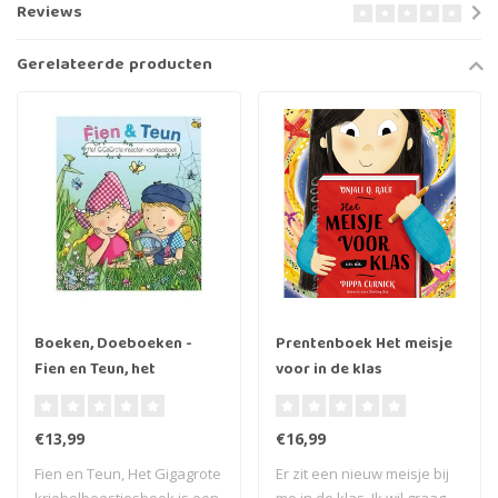
Reviews
Gerelateerde producten
Boeken, Doeboeken -
Prentenboek Het meisje
Fien en Teun, het
voor in de klas
gigagrote
Kriebelbeestjesboek
€13,99
€16,99
Fien en Teun, Het Gigagrote
Er zit een nieuw meisje bij
kriebelbeestjesboek is een
me in de klas. Ik wil graag