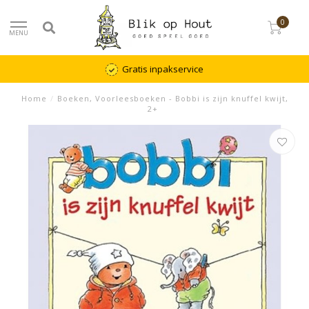
0
MENU
Gratis inpakservice
Home
/
Boeken, Voorleesboeken - Bobbi is zijn knuffel kwijt,
2+