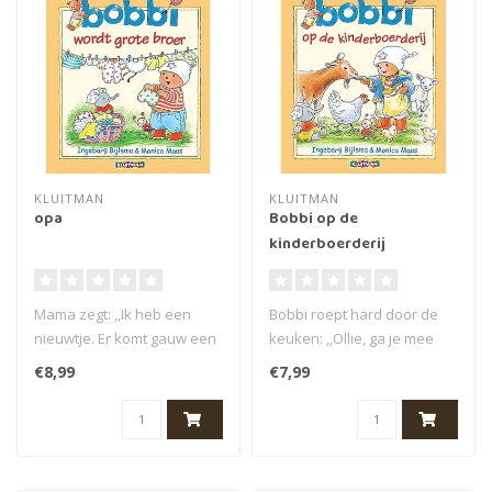
KLUITMAN
KLUITMAN
opa
Bobbi op de
kinderboerderij
Mama zegt: ,,Ik heb een
Bobbi roept hard door de
nieuwtje. Er komt gauw een
keuken: ,,Ollie, ga je mee
kindje bij.'' Bobbi zegt: ,,E..
met mij? Kom, dan gaan we
€8,99
€7,99
na..