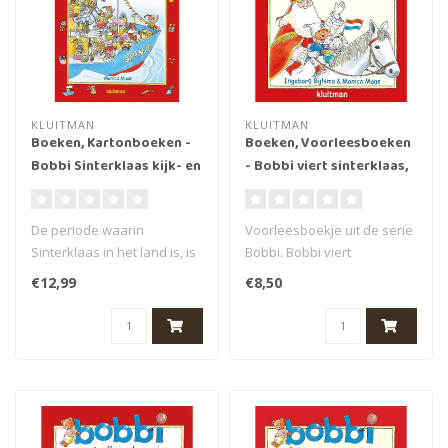
KLUITMAN
KLUITMAN
Boeken, Kartonboeken -
Boeken, Voorleesboeken
Bobbi Sinterklaas kijk- en
- Bobbi viert sinterklaas,
zoekboek
2+
De periode waarin
Voorleesboekje uit de serie
Sinterklaas in het land is, is
Bobbi. Bobbi viert
misschien wel de
Sinterklaas en is heel
€12,99
€8,50
spannendste ti..
enthousias..