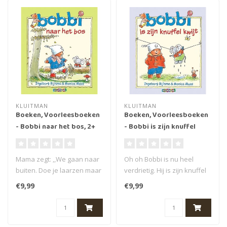
KLUITMAN
KLUITMAN
Boeken, Voorleesboeken
Boeken, Voorleesboeken
- Bobbi naar het bos, 2+
- Bobbi is zijn knuffel
kwijt, 2+
Mama zegt: ,,We gaan naar
Oh oh Bobbi is nu heel
buiten. Doe je laarzen maar
verdrietig. Hij is zijn knuffel
vast aan.'' Bobbi juicht: ..
kwijt. In dit leuke voorl..
€9,99
€9,99