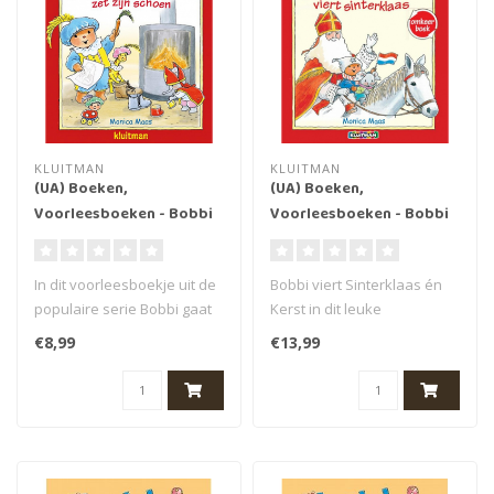
KLUITMAN
KLUITMAN
(UA) Boeken,
(UA) Boeken,
Voorleesboeken - Bobbi
Voorleesboeken - Bobbi
zet zijn schoen, 2+
omkeerboek Kerst/Sint.
2+
In dit voorleesboekje uit de
Bobbi viert Sinterklaas én
populaire serie Bobbi gaat
Kerst in dit leuke
Bobbi zijn schoen zetten..
omkeerboekje uit de serie
€8,99
€13,99
Bobbi. ..