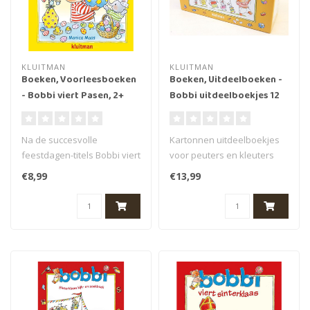
KLUITMAN
KLUITMAN
Boeken, Voorleesboeken
Boeken, Uitdeelboeken -
- Bobbi viert Pasen, 2+
Bobbi uitdeelboekjes 12
stuks, 2+
Na de succesvolle
Kartonnen uitdeelboekjes
feestdagen-titels Bobbi viert
voor peuters en kleuters
Sint-Maarten, Bobbi viert
met verhalen van het
€8,99
€13,99
sinter..
beertje B..