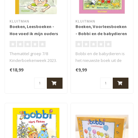
KLUITMAN
KLUITMAN
Boeken, Leesboeken -
Boeken, Voorleesboeken
Hoe voed ik mijn ouders
- Bobbi en de babydieren
op? 9+
(2+ jr.)
Thematitel groep 7/8
Bobbi en de babydieren is
Kinderboekenweek 2023.
het nieuwste boek uit de
Hoe voed ik mijn ouders op?
populaire voorleesboeken
€18,99
€9,99
Is een ..
seri..