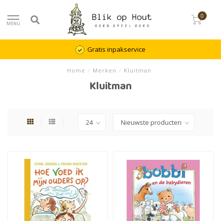
0
MENU
Gratis inpakservice
Home
/
Merken
/
Kluitman
Kluitman