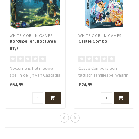
WHITE GOBLIN GAMES
WHITE GOBLIN GAMES
Bordspellen, Nocturne
Castle Combo
(fly)
Nocturne is het nieuwe
Castle Combo is een
spel in de lijn van Cascadia
tactisch familiespel waarin
en Calico en voegt een
spelers gelijktijdig bouwen
€54,95
€24,95
gehee..
aan ..