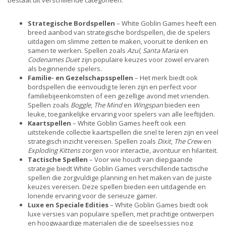
Strategische Bordspellen
– White Goblin Games heeft een
breed aanbod van strategische bordspellen, die de spelers
uitdagen om slimme zetten te maken, vooruit te denken en
samen te werken. Spellen zoals
Azul
,
Santa Maria
en
Codenames Duet
zijn populaire keuzes voor zowel ervaren
als beginnende spelers.
Familie- en Gezelschapsspellen
– Het merk biedt ook
bordspellen die eenvoudig te leren zijn en perfect voor
familiebijeenkomsten of een gezellige avond met vrienden.
Spellen zoals
Boggle
,
The Mind
en
Wingspan
bieden een
leuke, toegankelijke ervaring voor spelers van alle leeftijden.
Kaartspellen
– White Goblin Games heeft ook een
uitstekende collectie kaartspellen die snel te leren zijn en veel
strategisch inzicht vereisen. Spellen zoals
Dixit
,
The Crew
en
Exploding Kittens
zorgen voor interactie, avontuur en hilariteit.
Tactische Spellen
– Voor wie houdt van diepgaande
strategie biedt White Goblin Games verschillende tactische
spellen die zorgvuldige planning en het maken van de juiste
keuzes vereisen. Deze spellen bieden een uitdagende en
lonende ervaring voor de serieuze gamer.
Luxe en Speciale Edities
– White Goblin Games biedt ook
luxe versies van populaire spellen, met prachtige ontwerpen
en hoogwaardige materialen die de speelsessies nog