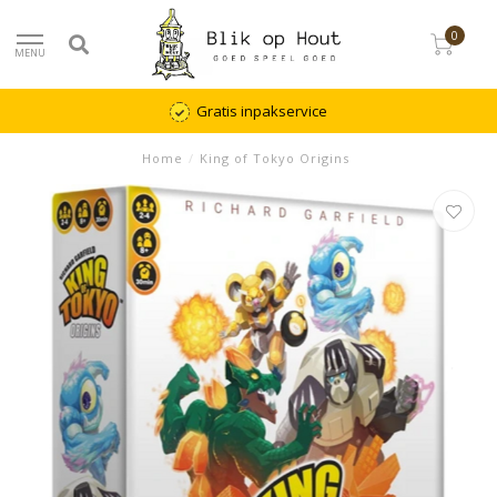
0
MENU
Gratis inpakservice
Home
/
King of Tokyo Origins