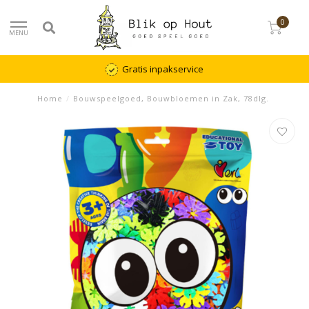
0
MENU
Gratis inpakservice
Home
/
Bouwspeelgoed, Bouwbloemen in Zak, 78dlg.