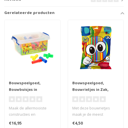
Gerelateerde producten
Bouwspeelgoed,
Bouwspeelgoed,
Bouwbuisjes in
Bouwrietjes in Zak,
Opbergbox, 58dlg
100dlg.
Maak de allermooiste
Met deze bouwrietjes
constructies en
maak je de meest
kunstwerken met deze
spectaculaire
€16,95
€4,50
bouwbuisjes. Gebruik j..
bouwwerken. Met wel 100