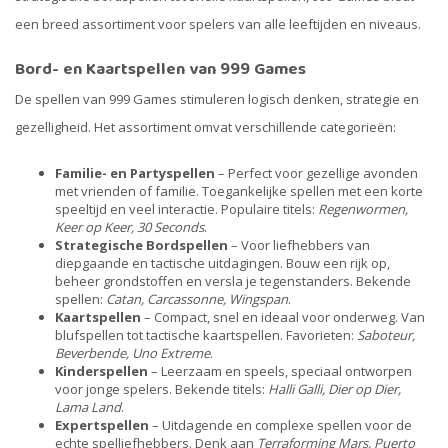
een breed assortiment voor spelers van alle leeftijden en niveaus.
Bord- en Kaartspellen van 999 Games
De spellen van 999 Games stimuleren logisch denken, strategie en
gezelligheid. Het assortiment omvat verschillende categorieën:
Familie- en Partyspellen
– Perfect voor gezellige avonden
met vrienden of familie. Toegankelijke spellen met een korte
speeltijd en veel interactie. Populaire titels:
Regenwormen,
Keer op Keer, 30 Seconds
.
Strategische Bordspellen
– Voor liefhebbers van
diepgaande en tactische uitdagingen. Bouw een rijk op,
beheer grondstoffen en versla je tegenstanders. Bekende
spellen:
Catan, Carcassonne, Wingspan
.
Kaartspellen
– Compact, snel en ideaal voor onderweg. Van
blufspellen tot tactische kaartspellen. Favorieten:
Saboteur,
Beverbende, Uno Extreme
.
Kinderspellen
– Leerzaam en speels, speciaal ontworpen
voor jonge spelers. Bekende titels:
Halli Galli, Dier op Dier,
Lama Land
.
Expertspellen
– Uitdagende en complexe spellen voor de
echte spelliefhebbers. Denk aan
Terraforming Mars, Puerto