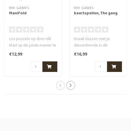
999 GAMES
999 GAMES
Manifold
kaartspellen, The gang
Los puzzels op door elk
Kraak kluizen met je
blad op de juiste manier te
dievenbende in dit
vouwen.
coöperatieve pokerspel!
€12,99
€16,99
Deze hersenkraker t..
In The Gang sp..