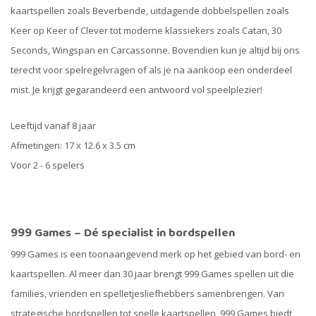
kaartspellen zoals Beverbende, uitdagende dobbelspellen zoals
Keer op Keer of Clever tot moderne klassiekers zoals Catan, 30
Seconds, Wingspan en Carcassonne. Bovendien kun je altijd bij ons
terecht voor spelregelvragen of als je na aankoop een onderdeel
mist. Je krijgt gegarandeerd een antwoord vol speelplezier!
Leeftijd vanaf 8 jaar
Afmetingen: 17 x 12.6 x 3.5 cm
Voor 2 - 6 spelers
999 Games – Dé specialist in bordspellen
999 Games is een toonaangevend merk op het gebied van bord- en
kaartspellen. Al meer dan 30 jaar brengt 999 Games spellen uit die
families, vrienden en spelletjesliefhebbers samenbrengen. Van
strategische bordspellen tot snelle kaartspellen, 999 Games biedt